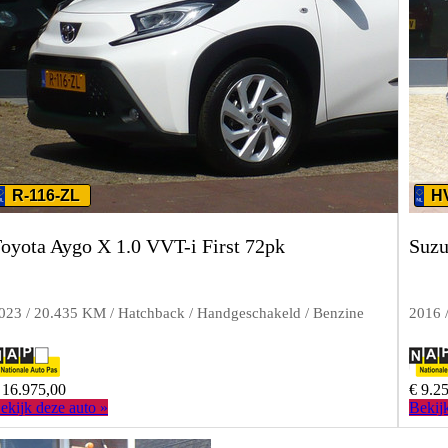
R-116-ZL
H
oyota Aygo X 1.0 VVT-i First 72pk
Suzu
023 / 20.435 KM / Hatchback / Handgeschakeld / Benzine
2016 
 16.975,00
€ 9.2
ekijk deze auto »
Bekij