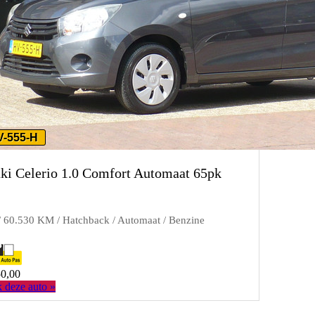
V-555-H
ki Celerio 1.0 Comfort Automaat 65pk
/ 60.530 KM / Hatchback / Automaat / Benzine
50,00
k deze auto »