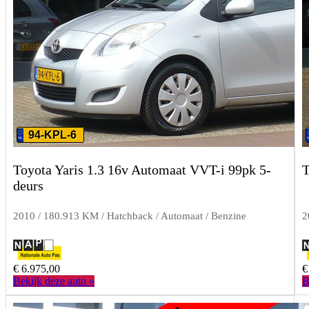
94-KPL-6
Toyota Yaris 1.3 16v Automaat VVT-i 99pk 5-
T
deurs
2010 / 180.913 KM / Hatchback / Automaat / Benzine
2
€ 6.975,00
€
Bekijk deze auto »
B